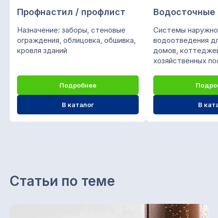
Подписывайтесь на нас
в социальных сетях
Профнастил / профлист
Водосточные
Назначение: заборы, стеновые
Системы наружно
ограждения, облицовка, обшивка,
водоотведения д
О компании «СтройМир»
кровля зданий
домов, коттеджей
хозяйственных п
Мы предлагаем кровельно-фасадные
материалы из листовой стали:
Подробнее
Подро
металлочерепица, профнастил,
сайдинг, водосточная система,
В каталог
В кат
штакетник, крепежи и саморезы,
колпаки, доборные элементы.
Доставка своим автопарком. Любая
форма оплаты.
ООО "ПК СТРОЙМИР"
Статьи по теме
ИНН 1657197605 / КПП 168501001
ОГРН 1151690056957
Каталог