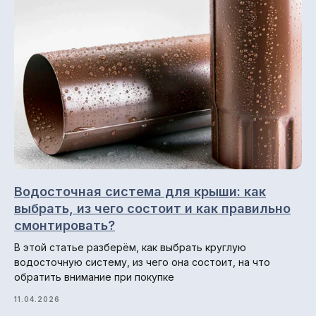
Снегозадержатели
Профнастил (профлист)
Металлочерепица
Фальцевая кровля
Металлосайдинг
Металлический штакетник
Профили для вентфасадов
Водосточная система для крыши: как
Водосточные системы
выбрать, из чего состоит и как правильно
смонтировать?
В этой статье разберём, как выбрать круглую
Навигация по сайту
водосточную систему, из чего она состоит, на что
Главная
обратить внимание при покупке
О компании
11.04.2026
Гарантии и возврат