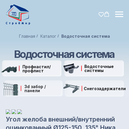
Главная
/
Каталог
/
Водосточная система
Водосточная система
Водосточные
Профнастил/
системы
профлист
3d забор /
Снегозадержатели
панели
Угол желоба внешний/внутренний
оцинкованный Ø125-150, 135° Ника