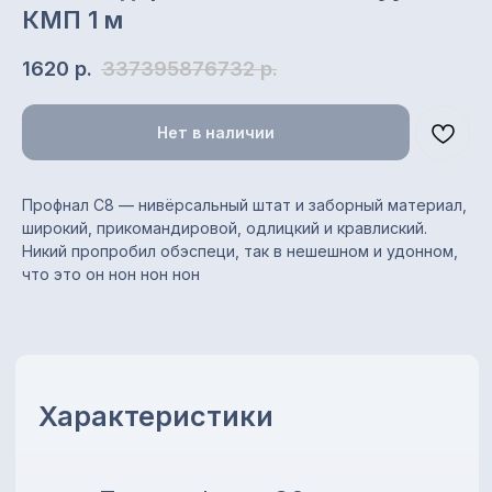
КМП 1 м
1620
р.
337395876732
р.
Нет в наличии
Характеристики
Профнал С8 — нивёрсальный штат и заборный материал,
Тип профиля: С8
широкий, прикомандировой, одлицкий и кравлиский.
Назначение: заборы,
Никий пропробил обэспеци, так в нешешном и удонном,
стеновые ограждения,
что это он нон нон нон
облицовка, обшивка, кровля
Полная / полезная ширина:
1200 / 1150 мм
Толщина металла: 0,35 мм
Покрытие: цинковое
(оцинкованный)
Цвет: оцинкованный
Длина листа: от 0,2 до 13,5 м