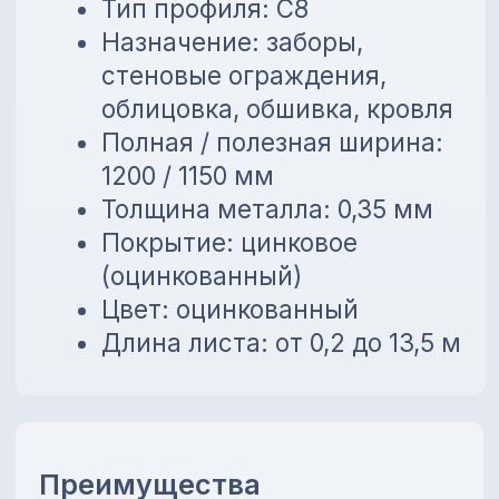
Преимущества
Устойчивость к коррозии
Лёгкий вес и простой
монтаж
Универсальное применение
Возможность изготовления
по нужной длине
💳
Предоставляем внутреннюю
рассрочку до 6 месяцев без
банков!