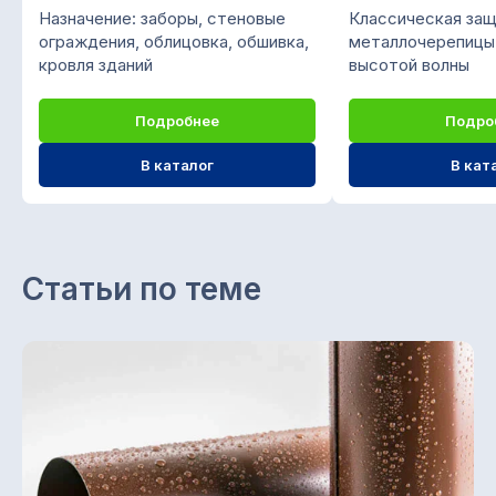
О компании «СтройМир»
Назначение: заборы, стеновые
Классическая защ
ограждения, облицовка, обшивка,
металлочерепицы
Мы предлагаем кровельно-фасадные
кровля зданий
высотой волны
материалы из листовой стали:
металлочерепица, профнастил,
Подробнее
Подро
сайдинг, водосточная система,
В каталог
В кат
штакетник, крепежи и саморезы,
колпаки, доборные элементы.
Доставка своим автопарком. Любая
форма оплаты.
Статьи по теме
ООО "ПК СТРОЙМИР"
ИНН 1657197605 / КПП 168501001
ОГРН 1151690056957
Каталог
Снегозадержатели
Профнастил (профлист)