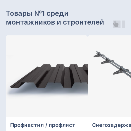
Товары №1 среди
монтажников и строителей
Звоните с 8.00 до 19.00
+7 965 629 29 29
Отдел продаж
+7 (843) 203-62-02
Наш офис:
г. Казань, ул. Чуйкова, 1а,
офис 203
Подписывайтесь на нас
в социальных сетях
Профнастил / профлист
Снегозадерж