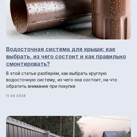
Металлочерепица
Фальцевая кровля
Металлосайдинг
Металлический штакетник
Водосточная система для крыши: как
Профили для вентфасадов
выбрать, из чего состоит и как правильно
Водосточные системы
смонтировать?
В этой статье разберём, как выбрать круглую
водосточную систему, из чего она состоит, на что
обратить внимание при покупке
Навигация по сайту
Главная
11.04.2026
О компании
Гарантии и возврат
Доставка и оплата
Отзывы