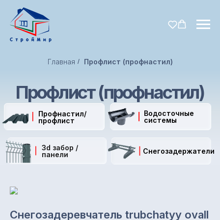
Главная
/
Профлист (профнастил)
Профлист (профнастил)
Водосточные
Профнастил/
системы
профлист
3d забор /
Снегозадержатели
панели
Снегозадеревчатель trubchatyy ovаll