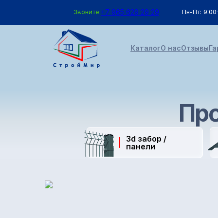
Звоните:
+7 965 629 29 29
Пн-Пт: 9:00
Каталог
О нас
Отзывы
Га
Про
3d забор /
панели