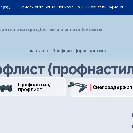
Приезжайте: ул. М. Чуйкова, 1а, БЦ Капитель, офис 203
–18:00
рантии и возврат
Доставка и оплата
Контакты
Главная
/
Профлист (профнастил)
флист (профнастил
Профнастил/
Снегозадержат
профлист