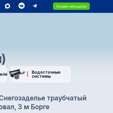
Онлайн-менеджер
)
Водосточные
ели
системы
Снегозаделье траубчатый
овал, 3 м Борге