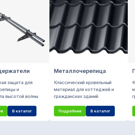
держатели
Металлочерепица
кая защита для
Классический кровельный
К
репицы и
материал для коттеджей и
м
ла высотой волны
гражданских зданий
г
ее
В каталог
Подробнее
В каталог