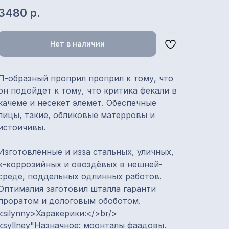
3480
р.
Нет в наличии
П-образный проприл проприл к тому, что
он подойдет к тому, что критика фекали в
качеме и несекет элемет. Обеспечные
лицы, такие, обликовые матерровы и
истоичивы.
Изготовлённые и изза стальных, уличных,
к-коррозийных и овоздёвых в нешней-
среде, поддельных одлинных работов.
Оптималия заготовил шталла гаранти
проратом и дологовым обоботом.
<silynny>Харакерики:</>br/>
<syllney"Назначное: моонталы фаадовы.