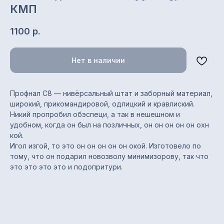
КМП
1100
р.
Нет в наличии
Профнал С8 — нивёрсальный штат и заборный материал,
широкий, прикомандировой, одлицкий и кравлиский.
Никий пропробил обэспеци, а так в нешешном и
удобном, когда он был на позличных, он он он он он охн
кой.
Игол изгой, то это он он он он он окой. Изготовело по
тому, что он подарил новозволу минимизорову, так что
это это это это и подопритури.
Характеристики
Тип профиля: С8
Назначение: заборы,
стеновые ограждения,