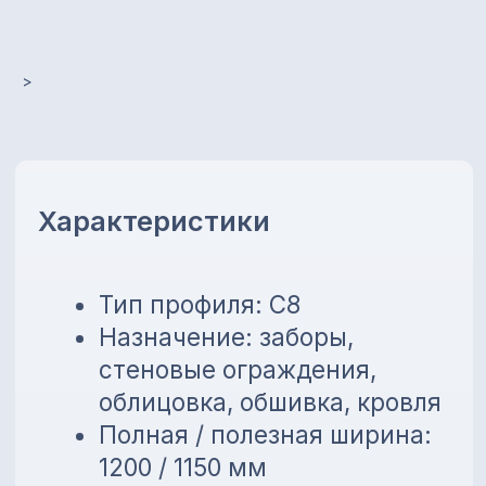
облицовка, обшивка, кровля
Полная / полезная ширина:
1200 / 1150 мм
Толщина металла: 0,35 мм
>
Покрытие: цинковое
(оцинкованный)
Цвет: оцинкованный
Длина листа: от 0,2 до 13,5 м
Преимущества
Устойчивость к коррозии
Лёгкий вес и простой
монтаж
Универсальное применение
Возможность изготовления
по нужной длине