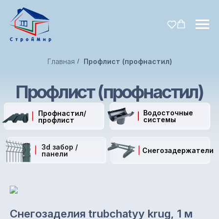
Главная
/
Профлист (профнастил)
Профлист (профнастил)
Водосточные
Профнастил/
системы
профлист
3d забор /
Снегозадержатели
панели
Снегозаделия trubchatyy krug, 1 м