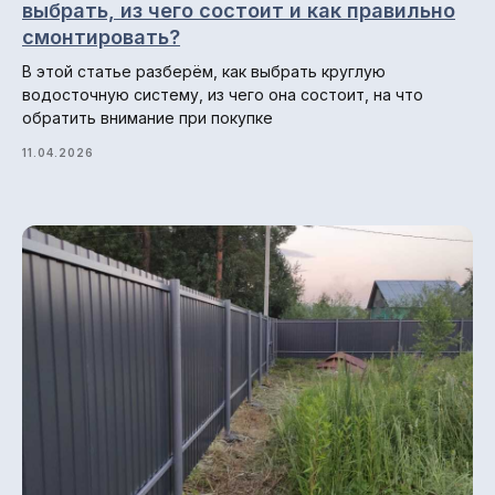
выбрать, из чего состоит и как правильно
Навигация по сайту
смонтировать?
Главная
В этой статье разберём, как выбрать круглую
водосточную систему, из чего она состоит, на что
О компании
обратить внимание при покупке
Гарантии и возврат
11.04.2026
Доставка и оплата
Отзывы
Блог
© 2013-2026 ПК СтройМир