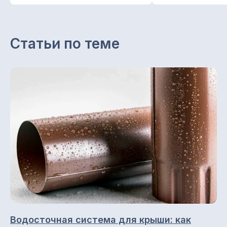
ООО "ПК СТРОЙМИР"
ИНН 1657197605 / КПП 168501001
ОГРН 1151690056957
Статьи по теме
Каталог
Снегозадержатели
Профнастил (профлист)
Металлочерепица
Фальцевая кровля
Металлосайдинг
Металлический штакетник
Профили для вентфасадов
Водосточные системы
Водосточная система для крыши: как