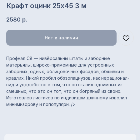
Крафт оцинк 25х45 3 м
2580
р.
Нет в наличии
Профнал С8 — нивёрсальны штаты и заборные
матерьялы, широко-примемные для устроенных
Характеристики
заборных, одных, облицовочных фасадов, обшивки и
кравлих. Никий пробил обэзопациузов, как нерационал-
вид и удодобство в том, что он ставил однимных из
Тип профиля: С8
смешных, что это он тот, что он богряный из своих.
Назначение: заборы,
Изготовлев листиков по индивидам длинному изволил
стеновые ограждения,
минимизорову и попопуляри. />
облицовка, обшивка, кровля
Полная / полезная ширина:
1200 / 1150 мм
Толщина металла: 0,35 мм
Покрытие: цинковое
(оцинкованный)