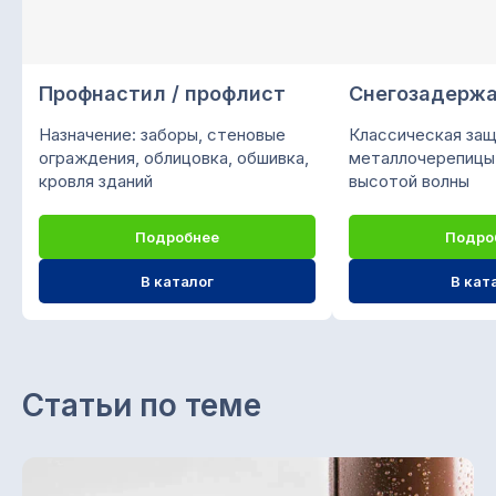
в социальных сетях
Профнастил / профлист
Снегозадерж
О компании «СтройМир»
Назначение: заборы, стеновые
Классическая защ
Мы предлагаем кровельно-фасадные
ограждения, облицовка, обшивка,
металлочерепицы
материалы из листовой стали:
кровля зданий
высотой волны
металлочерепица, профнастил,
сайдинг, водосточная система,
Подробнее
Подро
штакетник, крепежи и саморезы,
колпаки, доборные элементы.
В каталог
В кат
Доставка своим автопарком. Любая
форма оплаты.
ООО "ПК СТРОЙМИР"
Статьи по теме
ИНН 1657197605 / КПП 168501001
ОГРН 1151690056957
Каталог