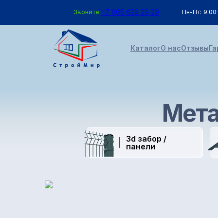
Звоните:
+7 965 629 29 29
Пн-Пт: 9:00
Каталог
О нас
Отзывы
Га
Мета
3d забор /
панели