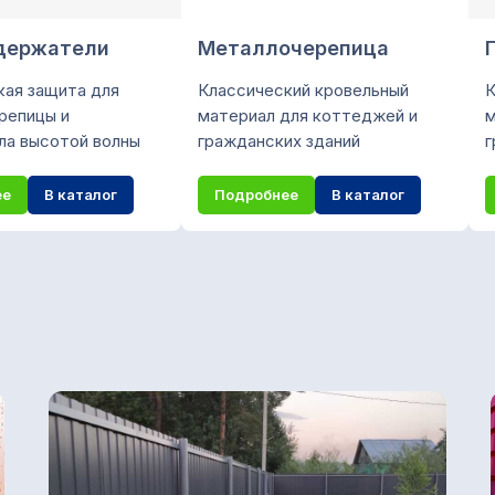
держатели
Металлочерепица
кая защита для
Классический кровельный
К
репицы и
материал для коттеджей и
м
ла высотой волны
гражданских зданий
г
ее
В каталог
Подробнее
В каталог