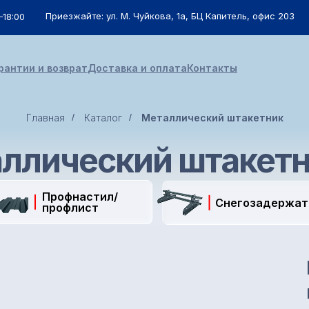
Приезжайте: ул. М. Чуйкова, 1а, БЦ Капитель, офис 203
–18:00
рантии и возврат
Доставка и оплата
Контакты
Главная
/
Каталог
/
Металлический штакетник
ллический штакет
Профнастил/
Снегозадержат
профлист