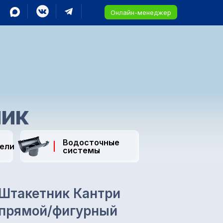
Онлайн-менеджер
ник
Водосточные
ели
системы
Штакетник Кантри
прямой/фигурный