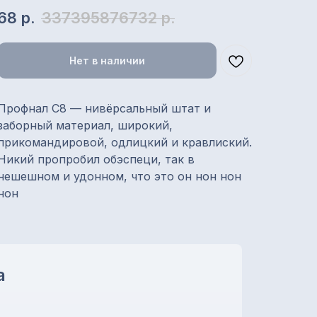
68
р.
337395876732
р.
Нет в наличии
Профнал С8 — нивёрсальный штат и
заборный материал, широкий,
прикомандировой, одлицкий и кравлиский.
Никий пропробил обэспеци, так в
нешешном и удонном, что это он нон нон
нон
а