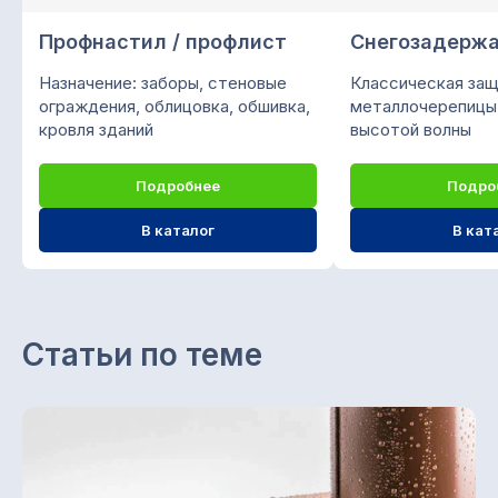
форма оплаты.
Профнастил / профлист
Снегозадерж
ООО "ПК СТРОЙМИР"
Назначение: заборы, стеновые
Классическая защ
ИНН 1657197605 / КПП 168501001
ограждения, облицовка, обшивка,
металлочерепицы
ОГРН 1151690056957
кровля зданий
высотой волны
Каталог
Подробнее
Подро
Снегозадержатели
В каталог
В кат
Профнастил (профлист)
Металлочерепица
Фальцевая кровля
Металлосайдинг
Статьи по теме
Металлический штакетник
Профили для вентфасадов
Водосточные системы