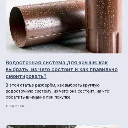
Навигация по сайту
Главная
О компании
Гарантии и возврат
Доставка и оплата
Отзывы
Водосточная система для крыши: как
Блог
выбрать, из чего состоит и как правильно
смонтировать?
В этой статье разберём, как выбрать круглую
водосточную систему, из чего она состоит, на что
обратить внимание при покупке
11.04.2026