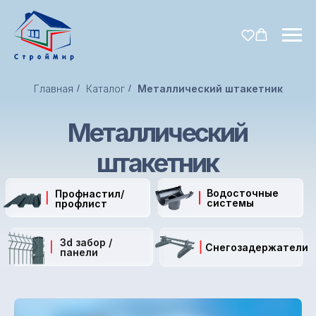
Главная
/
Каталог
/
Металлический штакетник
Металлический
штакетник
Водосточные
Профнастил/
системы
профлист
3d забор /
Снегозадержатели
панели