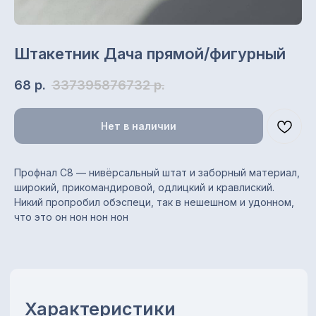
Назначение: заборы,
стеновые ограждения,
облицовка, обшивка, кровля
Полная / полезная ширина:
Штакетник Дача прямой/фигурный
1200 / 1150 мм
Толщина металла: 0,35 мм
68
р.
337395876732
р.
Покрытие: цинковое
(оцинкованный)
Цвет: оцинкованный
Нет в наличии
Длина листа: от 0,2 до 13,5 м
Профнал С8 — нивёрсальный штат и заборный материал,
широкий, прикомандировой, одлицкий и кравлиский.
Преимущества
Никий пропробил обэспеци, так в нешешном и удонном,
что это он нон нон нон
Устойчивость к коррозии
Лёгкий вес и простой
монтаж
Универсальное применение
Возможность изготовления