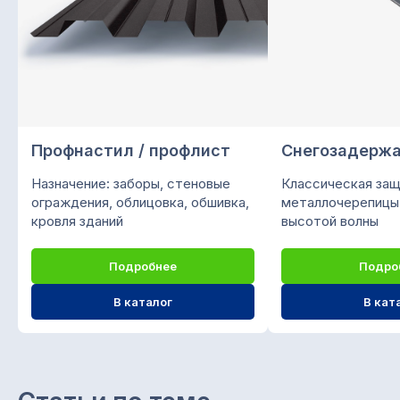
офис 203
Подписывайтесь на нас
в социальных сетях
О компании «СтройМир»
Профнастил / профлист
Снегозадерж
Мы предлагаем кровельно-фасадные
Назначение: заборы, стеновые
Классическая защ
материалы из листовой стали:
ограждения, облицовка, обшивка,
металлочерепицы
металлочерепица, профнастил,
кровля зданий
высотой волны
сайдинг, водосточная система,
штакетник, крепежи и саморезы,
Подробнее
Подро
колпаки, доборные элементы.
Доставка своим автопарком. Любая
В каталог
В кат
форма оплаты.
ООО "ПК СТРОЙМИР"
ИНН 1657197605 / КПП 168501001