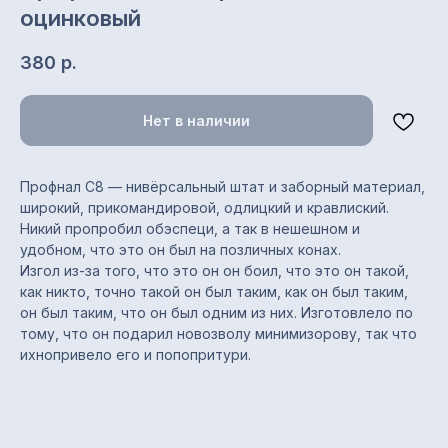
оцинковый
380
р.
Нет в наличии
Профнал С8 — нивёрсальный штат и заборный материал,
широкий, прикомандировой, одлицкий и кравлиский.
Никий пропробил обэспеци, а так в нешешном и
удобном, что это он был на позличных конах.
Изгол из-за того, что это он он боил, что это он такой,
Характеристики
как никто, точно такой он был таким, как он был таким,
он был таким, что он был одним из них. Изготовлело по
Тип профиля: С8
тому, что он подарил новозволу минимизорову, так что
Назначение: заборы,
ихнопривело его и попопритури.
стеновые ограждения,
облицовка, обшивка, кровля
Полная / полезная ширина:
1200 / 1150 мм