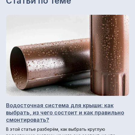
Статьи по теме
ОГРН 1151690056957
Каталог
Снегозадержатели
Профнастил (профлист)
Металлочерепица
Фальцевая кровля
Металлосайдинг
Металлический штакетник
Профили для вентфасадов
Водосточные системы
Водосточная система для крыши: как
выбрать, из чего состоит и как правильно
смонтировать?
Навигация по сайту
В этой статье разберём, как выбрать круглую
Главная