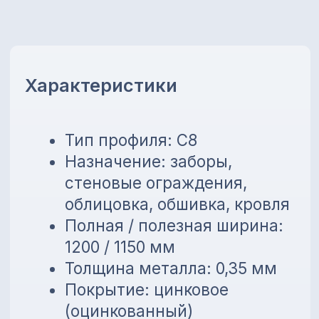
Толщина металла: 0,35 мм
Покрытие: цинковое
(оцинкованный)
Цвет: оцинкованный
Длина листа: от 0,2 до 13,5 м
Преимущества
Устойчивость к коррозии
Лёгкий вес и простой
монтаж
Универсальное применение
Возможность изготовления
по нужной длине
💳
Предоставляем внутреннюю
рассрочку до 6 месяцев без
банков!