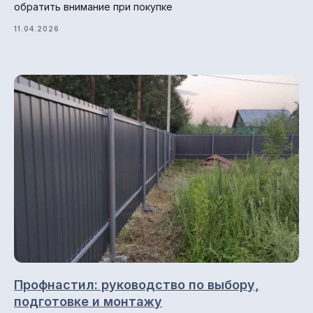
обратить внимание при покупке
О компании
11.04.2026
Гарантии и возврат
Доставка и оплата
Отзывы
Блог
© 2013-2026 ПК СтройМир
Политика конфиденциальности.
Профнастил: руководство по выбору,
подготовке и монтажу
Разработка сайта: ••• БИТ