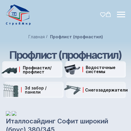
Главная
/
Профлист (профнастил)
Профлист (профнастил)
Водосточные
Профнастил/
системы
профлист
3d забор /
Снегозадержатели
панели
Италлосайдинг Софит широкий
(брус) 380/345