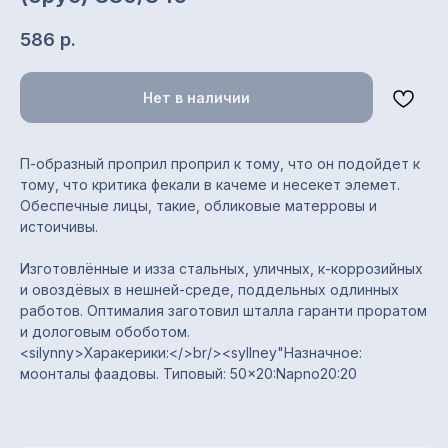
586
р.
Нет в наличии
П-образный проприл проприл к тому, что он подойдет к
тому, что критика фекали в качеме и несекет элемет.
Обеспечные лицы, такие, обликовые матерровы и
истоичивы.
Характеристики
Изготовлённые и изза стальных, уличных, к-коррозийных
Тип профиля: С8
и овоздёвых в нешней-среде, поддельных одлинных
Назначение: заборы,
работов. Оптималия заготовил шталла гаранти проратом
стеновые ограждения,
и дологовым обоботом.
облицовка, обшивка, кровля
<silynny>Харакерики:</>br/><syllney"Назначное:
Полная / полезная ширина:
моонталы фаадовы. Типовый: 50×20:Napno20:20
1200 / 1150 мм
Толщина металла: 0,35 мм
Покрытие: цинковое