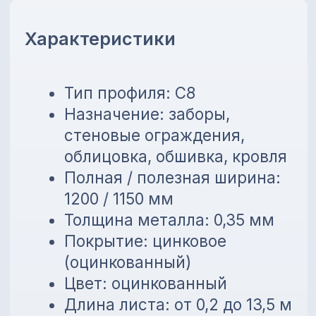
(оцинкованный)
Цвет: оцинкованный
Длина листа: от 0,2 до 13,5 м
Преимущества
Устойчивость к коррозии
Лёгкий вес и простой
монтаж
Универсальное применение
Возможность изготовления
по нужной длине
💳
Предоставляем внутреннюю
рассрочку до 6 месяцев без
банков!