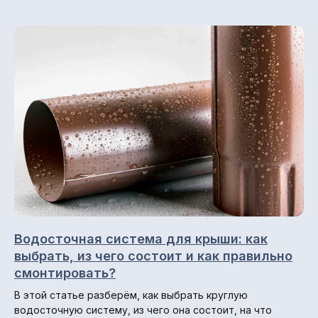
Каталог
Снегозадержатели
Профнастил (профлист)
Металлочерепица
Фальцевая кровля
Металлосайдинг
Металлический штакетник
Профили для вентфасадов
Водосточные системы
Водосточная система для крыши: как
выбрать, из чего состоит и как правильно
смонтировать?
Навигация по сайту
В этой статье разберём, как выбрать круглую
водосточную систему, из чего она состоит, на что
Главная