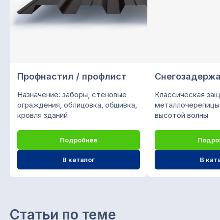
Подписывайтесь на нас
в социальных сетях
О компании «СтройМир»
Профнастил / профлист
Снегозадерж
Мы предлагаем кровельно-фасадные
Назначение: заборы, стеновые
Классическая защ
материалы из листовой стали:
ограждения, облицовка, обшивка,
металлочерепицы
металлочерепица, профнастил,
кровля зданий
высотой волны
сайдинг, водосточная система,
штакетник, крепежи и саморезы,
Подробнее
Подро
колпаки, доборные элементы.
Доставка своим автопарком. Любая
В каталог
В кат
форма оплаты.
ООО "ПК СТРОЙМИР"
ИНН 1657197605 / КПП 168501001
Статьи по теме
ОГРН 1151690056957