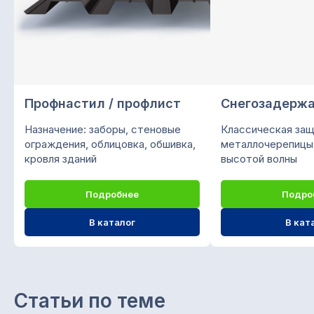
Подписывайтесь на нас
в социальных сетях
О компании «СтройМир»
Профнастил / профлист
Снегозадерж
Мы предлагаем кровельно-фасадные
Назначение: заборы, стеновые
Классическая защ
ограждения, облицовка, обшивка,
металлочерепицы
материалы из листовой стали:
кровля зданий
высотой волны
металлочерепица, профнастил,
сайдинг, водосточная система,
штакетник, крепежи и саморезы,
Подробнее
Подро
колпаки, доборные элементы.
В каталог
В кат
Доставка своим автопарком. Любая
форма оплаты.
ООО "ПК СТРОЙМИР"
ИНН 1657197605 / КПП 168501001
Статьи по теме
ОГРН 1151690056957