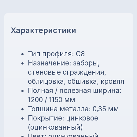
Покрытие: цинковое
(оцинкованный)
Цвет: оцинкованный
Длина листа: от 0,2 до 13,5 м
Преимущества
Устойчивость к коррозии
Лёгкий вес и простой
монтаж
Универсальное применение
Возможность изготовления
по нужной длине
💳
Предоставляем внутреннюю
рассрочку до 6 месяцев без
банков!