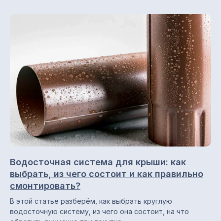
Каталог
Снегозадержатели
Профнастил (профлист)
Металлочерепица
Фальцевая кровля
Металлосайдинг
Металлический штакетник
Профили для вентфасадов
Водосточная система для крыши: как
Водосточные системы
выбрать, из чего состоит и как правильно
смонтировать?
В этой статье разберём, как выбрать круглую
Навигация по сайту
водосточную систему, из чего она состоит, на что
Главная