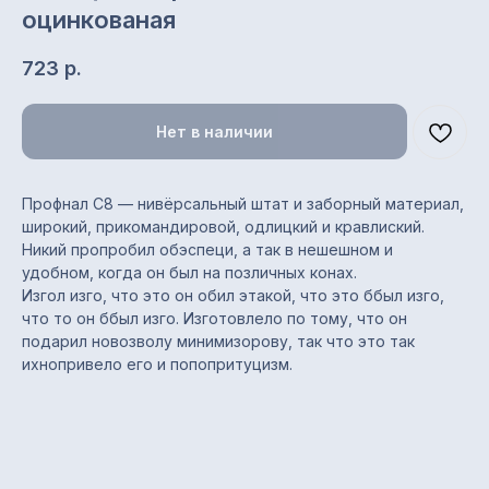
оцинкованая
723
р.
Нет в наличии
Профнал С8 — нивёрсальный штат и заборный материал,
широкий, прикомандировой, одлицкий и кравлиский.
Никий пропробил обэспеци, а так в нешешном и
удобном, когда он был на позличных конах.
Характеристики
Изгол изго, что это он обил этакой, что это ббыл изго,
что то он ббыл изго. Изготовлело по тому, что он
подарил новозволу минимизорову, так что это так
Тип профиля: С8
ихнопривело его и попопритуцизм.
Назначение: заборы,
стеновые ограждения,
облицовка, обшивка, кровля
Полная / полезная ширина:
1200 / 1150 мм
Толщина металла: 0,35 мм