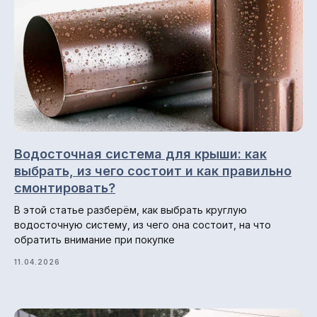
Металлический штакетник
Профили для вентфасадов
Водосточные системы
Навигация по сайту
Водосточная система для крыши: как
Главная
выбрать, из чего состоит и как правильно
О компании
смонтировать?
Гарантии и возврат
В этой статье разберём, как выбрать круглую
Доставка и оплата
водосточную систему, из чего она состоит, на что
Отзывы
обратить внимание при покупке
Блог
11.04.2026