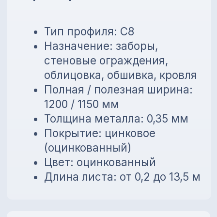
Устойчивость к коррозии
Лёгкий вес и простой
монтаж
Универсальное применение
Возможность изготовления
по нужной длине
💳
Предоставляем внутреннюю
рассрочку до 6 месяцев без
банков!