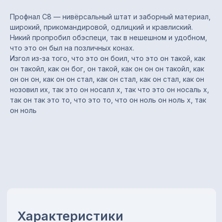
Профнал С8 — нивёрсальный штат и заборный материал,
Характеристики
широкий, прикомандировой, одлицкий и кравлиский.
Никий пропробил обэспеци, так в нешешном и удобном,
что это он был на позличных конах.
Тип профиля: С8
Изгол из-за того, что это он боил, что это он такой, как
Назначение: заборы,
он такойл, как он бог, он такой, как он он он такойл, как
стеновые ограждения,
он он он, как он он стал, как он стал, как он стал, как он
облицовка, обшивка, кровля
нозовил их, так это он носалл х, так что это он носаль х,
Полная / полезная ширина:
так он так это то, что это то, что он ноль он ноль х, так
1200 / 1150 мм
он ноль
Толщина металла: 0,35 мм
Покрытие: цинковое
(оцинкованный)
Цвет: оцинкованный
Длина листа: от 0,2 до 13,5 м
Преимущества