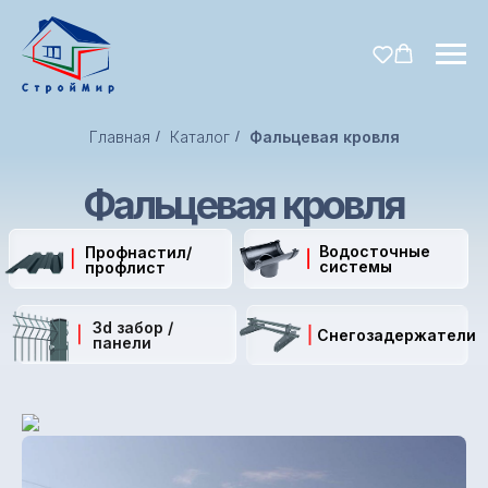
Главная
/
Каталог
/
Фальцевая кровля
Фальцевая кровля
Водосточные
Профнастил/
системы
профлист
3d забор /
Снегозадержатели
панели