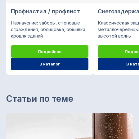
металлочерепица, профнастил,
Профнастил / профлист
Снегозадерж
сайдинг, водосточная система,
штакетник, крепежи и саморезы,
Назначение: заборы, стеновые
Классическая защ
колпаки, доборные элементы.
ограждения, облицовка, обшивка,
металлочерепицы
Доставка своим автопарком. Любая
кровля зданий
высотой волны
форма оплаты.
Подробнее
Подро
ООО "ПК СТРОЙМИР"
ИНН 1657197605 / КПП 168501001
В каталог
В кат
ОГРН 1151690056957
Каталог
Снегозадержатели
Статьи по теме
Профнастил (профлист)
Металлочерепица
Фальцевая кровля
Металлосайдинг