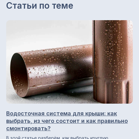
Статьи по теме
ОГРН 1151690056957
Каталог
Снегозадержатели
Профнастил (профлист)
Металлочерепица
Фальцевая кровля
Металлосайдинг
Металлический штакетник
Профили для вентфасадов
Водосточные системы
Водосточная система для крыши: как
выбрать, из чего состоит и как правильно
смонтировать?
Навигация по сайту
В этой статье разберём, как выбрать круглую