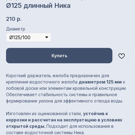
Ø125 длинный Ника
210
р.
Диаметр
Купить
Короткий держатель желоба предназначен для
крепления водосточного желоба
диаметром 125 мм
к
Характеристики
лобовой доске или элементам кровельной конструкции.
Обеспечивает стабильность системы и правильное
Тип элемента: держатель
формирование уклона для эффективного отвода воды.
желоба (короткий)
Диаметр: Ø125 мм
Изготовлен из оцинкованной стали,
устойчив к
Покрытие: окрашенное,
коррозии и рассчитан на эксплуатацию в условиях
полимерное
открытой среды.
Подходит для использования в
Цвета: по каталогу RAL
составе водосточной системы Ника.