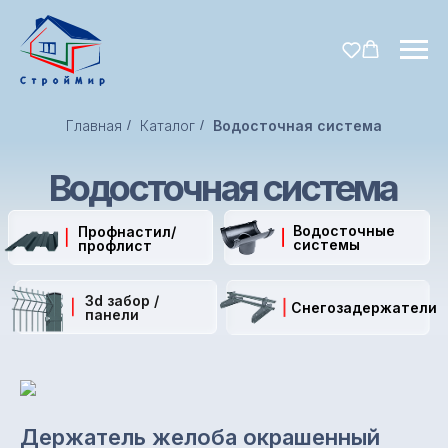
Главная
/
Каталог
/
Водосточная система
Водосточная система
Водосточные
Профнастил/
системы
профлист
3d забор /
Снегозадержатели
панели
Держатель желоба окрашенный