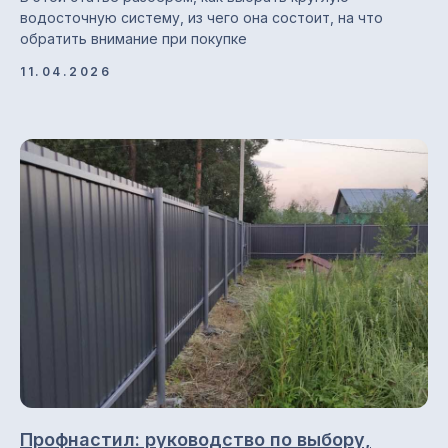
Главная
водосточную систему, из чего она состоит, на что
обратить внимание при покупке
О компании
Гарантии и возврат
11.04.2026
Доставка и оплата
Отзывы
Блог
© 2013-2026 ПК СтройМир
Политика конфиденциальности.
Профнастил: руководство по выбору,