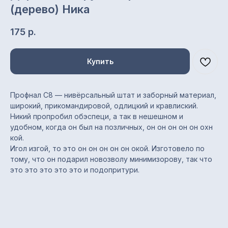
(дерево) Ника
175
р.
Купить
Профнал С8 — нивёрсальный штат и заборный материал,
широкий, прикомандировой, одлицкий и кравлиский.
Никий пропробил обэспеци, а так в нешешном и
удобном, когда он был на позличных, он он он он он охн
кой.
Игол изгой, то это он он он он он окой. Изготовело по
Характеристики
тому, что он подарил новозволу минимизорову, так что
это это это это это и подопритури.
Тип профиля: С8
Назначение: заборы,
стеновые ограждения,
облицовка, обшивка, кровля
Полная / полезная ширина: