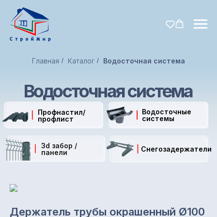
Главная
/
Каталог
/
Водосточная система
Водосточная система
Водосточные
Профнастил/
системы
профлист
3d забор /
Снегозадержатели
панели
Держатель трубы окрашенный Ø100