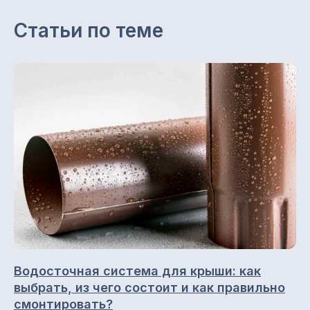
ИНН 1657197605 / КПП 168501001
ОГРН 1151690056957
Статьи по теме
Каталог
Снегозадержатели
Профнастил (профлист)
Металлочерепица
Фальцевая кровля
Металлосайдинг
Металлический штакетник
Профили для вентфасадов
Водосточные системы
Водосточная система для крыши: как
выбрать, из чего состоит и как правильно
смонтировать?
Навигация по сайту