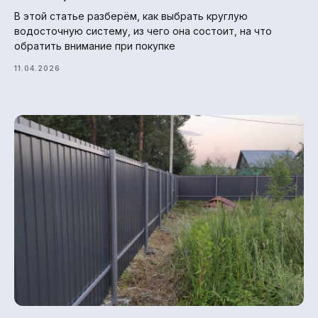
В этой статье разберём, как выбрать круглую
Главная
водосточную систему, из чего она состоит, на что
О компании
обратить внимание при покупке
Гарантии и возврат
11.04.2026
Доставка и оплата
Отзывы
Блог
© 2013-2026 ПК СтройМир
Политика конфиденциальности.