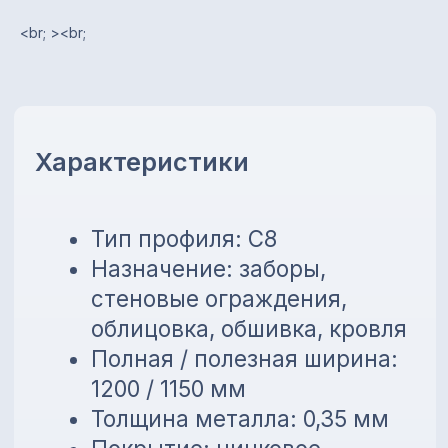
1200 / 1150 мм
<br; ><br;
Толщина металла: 0,35 мм
Покрытие: цинковое
(оцинкованный)
Цвет: оцинкованный
Длина листа: от 0,2 до 13,5 м
Преимущества
Устойчивость к коррозии
Лёгкий вес и простой
монтаж
Универсальное применение
Возможность изготовления
по нужной длине
💳
Предоставляем внутреннюю
рассрочку до 6 месяцев без